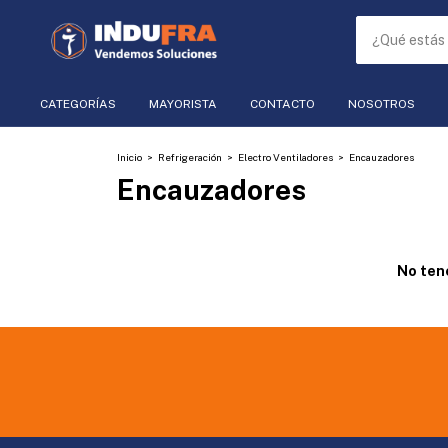
CATEGORÍAS
MAYORISTA
CONTACTO
NOSOTROS
Inicio
>
Refrigeración
>
Electro Ventiladores
>
Encauzadores
Encauzadores
No tene