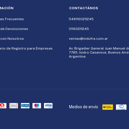
MACIÓN
CONTACTÁNOS
as Frecuentes
5491160211245
a de Devoluciones
01160211245
 con Nosotros
ventas@indufra.com.ar
rio de Registro para Empresas
Av. Brigadier General Juan Manuel 
7785, Isidro Casanova, Buenos Aire
Argentina
Medios de envío