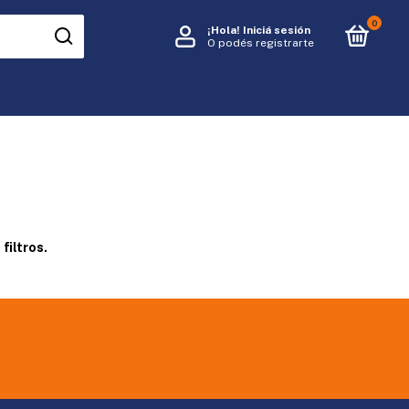
0
¡Hola!
Iniciá sesión
O podés registrarte
filtros.