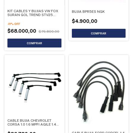
KIT CABLES Y BUJIAS VW FOX
BUJIA BPR5ES NGK
SURAN GOL TREND STV25
STV30
$4.900,00
-
11
%
OFF
$68.000,00
$76.800,00
CABLE BUJIA CHEVROLET
CORSA 1.0 1.6 MPFI AGILE 1.4
SCG73
CABLE BUJIA FORD CORCEL 1.4