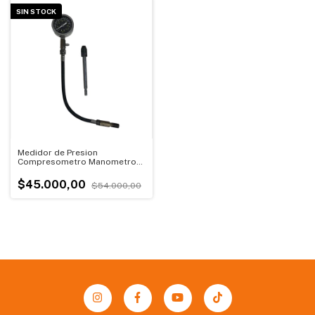
SIN STOCK
Medidor de Presion
Compresometro Manometro
Motor Autos Motos Universal |
OUTLET (Usado)
$45.000,00
$54.000,00