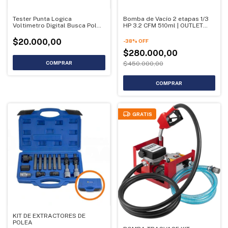
Tester Punta Logica
Bomba de Vacío 2 etapas 1/3
Voltimetro Digital Busca Polo
HP 3.2 CFM 510ml | OUTLET
3-48v
(Usado)
$20.000,00
-
38
%
OFF
$280.000,00
$450.000,00
GRATIS
KIT DE EXTRACTORES DE
POLEA