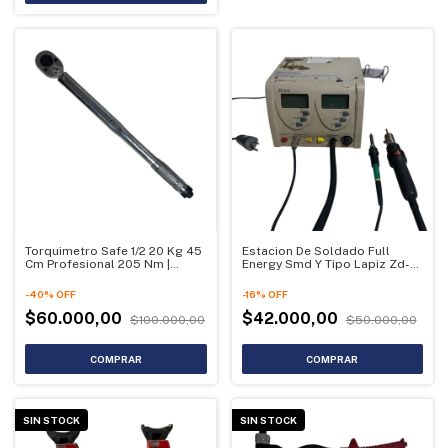
Torquimetro Safe 1/2 20 Kg 45
Estacion De Soldado Full
Cm Profesional 205 Nm |
Energy Smd Y Tipo Lapiz Zd-
OUTLET (Usado)
912 | OUTLET (Para reparar)
-
40
%
OFF
-
16
%
OFF
$60.000,00
$42.000,00
$100.000,00
$50.000,00
SIN STOCK
SIN STOCK