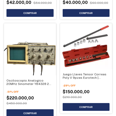
$42.000,00
$40.000,00
$54.000,00
$60.000,00
Juego Llaves Tensor Correas
Poly V 9pzas Eurotech |
Osciloscopio Analogico
OUTLET (Usado)
20MHz Sinometer YB4328 2
-
29
%
OFF
Canales | OUTLET (Usado)
$150.000,00
-
51
%
OFF
$210.000,00
$220.000,00
$450.000,00