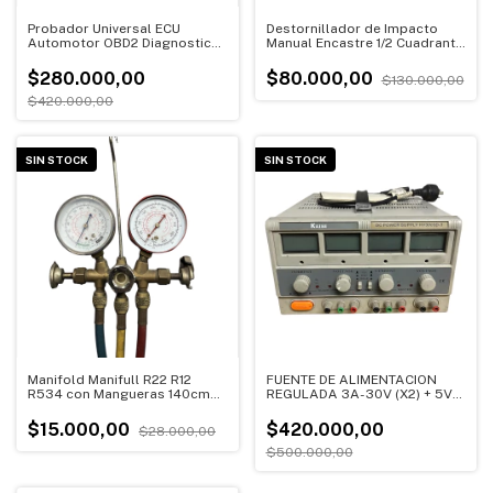
Probador Universal ECU
Destornillador de Impacto
Automotor OBD2 Diagnostico
Manual Encastre 1/2 Cuadrante
Inyeccion Encendido | OUTLET
| OUTLET (Usado)
(Usado)
$280.000,00
$80.000,00
$130.000,00
$420.000,00
SIN STOCK
SIN STOCK
Manifold Manifull R22 R12
FUENTE DE ALIMENTACION
R534 con Mangueras 140cm
REGULADA 3A-30V (X2) + 5V-
Refrigeracion Aire
3A(X1) KAISE HY3003D-3 |
Acondicionado Gas | OUTLET
OUTLET (Usado)
$15.000,00
$420.000,00
$28.000,00
(Usado)
$500.000,00