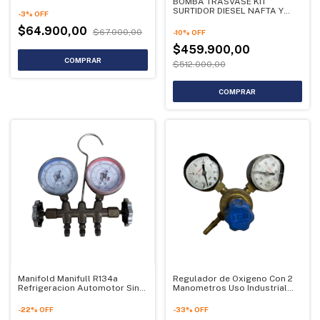
BOMBA TRASVASE KIT
SURTIDOR DIESEL NAFTA Y
-
3
%
OFF
ACEITE 12V
$64.900,00
$67.000,00
-
10
%
OFF
$459.900,00
$512.000,00
Manifold Manifull R134a
Regulador de Oxigeno Con 2
Refrigeracion Automotor Sin
Manometros Uso Industrial
Mangueras | OUTLET (Usado)
Argón LIGA - Necesita cambio
de relojes | OUTLET (Usado)
-
22
%
OFF
-
33
%
OFF