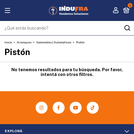
0
Inicio
>
Arranques
>
Solenoides | Automáticos
>
Pistón
Pistón
No tenemos resultados para tu búsqueda. Por favor,
intentá con otros filtros.
EXPLORÁ