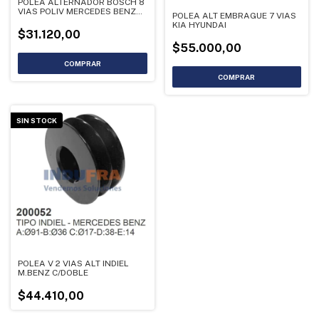
POLEA ALTERNADOR BOSCH 8
VIAS POLIV MERCEDES BENZ
POLEA ALT EMBRAGUE 7 VIAS
FORD VW A63.5 B45 C17 D41.3
KIA HYUNDAI
E57.5
$31.120,00
$55.000,00
SIN STOCK
POLEA V 2 VIAS ALT INDIEL
M.BENZ C/DOBLE
$44.410,00