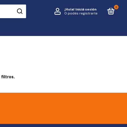
0
¡Hola!
Iniciá sesión
O podés registrarte
filtros.