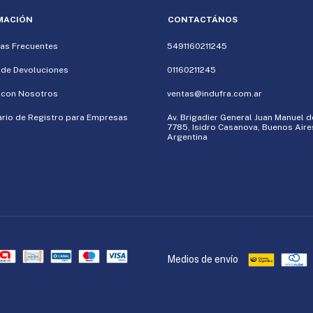
MACIÓN
CONTACTÁNOS
as Frecuentes
5491160211245
a de Devoluciones
01160211245
 con Nosotros
ventas@indufra.com.ar
rio de Registro para Empresas
Av. Brigadier General Juan Manuel 
7785, Isidro Casanova, Buenos Aire
Argentina
Medios de envío