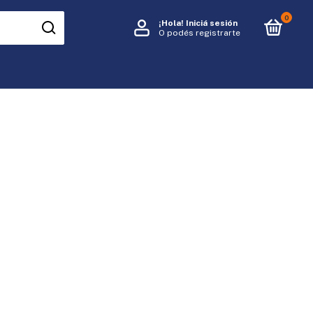
0
¡Hola!
Iniciá sesión
O podés registrarte