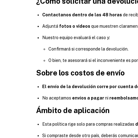
¿Cómo solicitar una devoluc
Contactanos dentro de las 48 horas
de recib
Adjuntá
fotos o videos
que muestren clarament
Nuestro equipo evaluará el caso y:
Confirmará si corresponde la devolución.
O bien, te asesorará si el inconveniente es po
Sobre los costos de envío
El envío de la devolución corre por cuenta 
No aceptamos
envíos a pagar
ni
reembolsamo
Ámbito de aplicación
Esta política rige solo para compras realizadas
d
Si compraste desde otro país, deberás comunicart