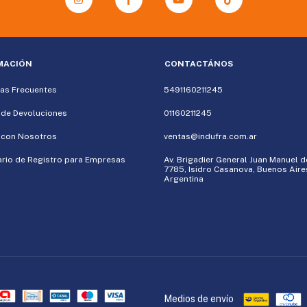
MACIÓN
CONTACTÁNOS
as Frecuentes
5491160211245
a de Devoluciones
01160211245
 con Nosotros
ventas@indufra.com.ar
rio de Registro para Empresas
Av. Brigadier General Juan Manuel 
7785, Isidro Casanova, Buenos Aire
Argentina
Medios de envío