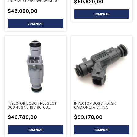
$50.820,00
ESCORT 1.8 16V 0280155819
$46.000,00
INYECTOR BOSCH PEUGEOT
INYECTOR BOSCH DFSK
306 406 1.8 16V 96-03
CAMIONETA CHINA
0280155809
$46.780,00
$93.170,00