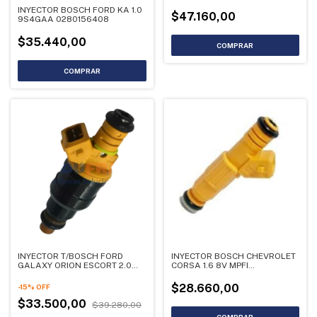
0280155809
INYECTOR BOSCH FORD KA 1.0
$47.160,00
9S4GAA 0280156408
$35.440,00
INYECTOR T/BOSCH FORD
INYECTOR BOSCH CHEVROLET
GALAXY ORION ESCORT 2.0
CORSA 1.6 8V MPFI
0280150962
0280156090
$28.660,00
-
15
%
OFF
$33.500,00
$39.280,00