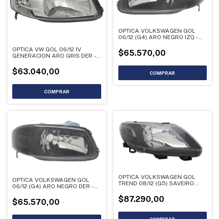
OPTICA VOLKSWAGEN GOL
06/12 (G4) ARO NEGRO IZQ -
LÁMPARA H4 - LIQUIDACIÓN
OPTICA VW GOL 06/12 IV
$65.570,00
GENERACION ARO GRIS DER -
LIQUIDACIÓN
$63.040,00
OPTICA VOLKSWAGEN GOL
OPTICA VOLKSWAGEN GOL
TREND 08/12 (G5) SAVEIRO
06/12 (G4) ARO NEGRO DER -
10/13 ESTÁNDAR ARO NEGRO -
LÁMPARA H4 - LIQUIDACIÓN
LIQUIDACIÓN
$87.290,00
$65.570,00