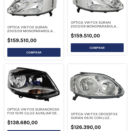
OPTICA VW FOX SURAN
2003/09 MONOPARABOLA
OPTICA VW FOX SURAN
DER - LIQUIDACIÓN
2003/09 MONOPARABOLA
CROSSFOX 06/10 (G1) IZQ -
$159.510,00
LIQUIDACIÓN
$159.510,00
OPTICA VW FOX SURANCROSS
FOX 10/15 C/LUZ AUXILIAR DER
OPTICA VW FOX CROSSFOX
- LIQUIDACIÓN
SURAN 06/10 CON LUZ
AUXILIAR F/CROM -
$138.680,00
LIQUIDACIÓN
$126.390,00