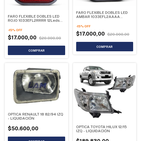
FARO FLEXIBLE DOBLES LED
FARO FLEXIBLE DOBLES LED
AMBAR 1033EFL2AAAA
ROJO 1033EFL2RRRR 12Leds
12Leds 12-24V 1035FL2
12-24V REFLECTIVO 1035FL2
REFLECTIVOS
-
15
%
OFF
-
15
%
OFF
$17.000,00
$20.000,00
$17.000,00
$20.000,00
OPTICA RENAULT 18 82/94 IZQ
- LIQUIDACIÓN
OPTICA TOYOTA HILUX 12/15
$50.600,00
IZQ - LIQUIDACIÓN