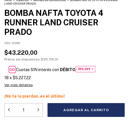
Inicio
>
Inyección
>
Bombas de Combustible
>
BOMBA NAFTA TOYOTA 4 RUNNER
LAND CRUISER PRADO
BOMBA NAFTA TOYOTA 4
RUNNER LAND CRUISER
PRADO
SKU:
12280
$43.220,00
Precio sin impuestos
$35.719,01
Cuotas SIN interés con
DÉBITO
18
x
$5.227,22
Ver más detalles
¡No te lo pierdas, es el último!