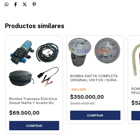
Productos similares
BOMBA NAFTA COMPLETA
ORIGINAL VW FOX / SURAN
/ GOL TREND MSI
BOM
-
42
%
OFF
PEUG
$350.000,00
308 
Bomba Trasvase Eléctrica
$5
Diesel Nafta Y Aceite 12v
$600.000,00
$69.500,00