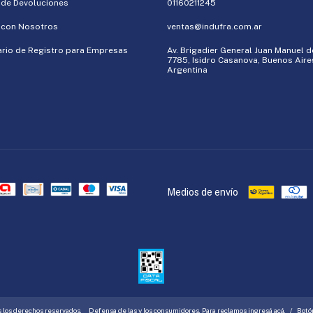
a de Devoluciones
01160211245
 con Nosotros
ventas@indufra.com.ar
rio de Registro para Empresas
Av. Brigadier General Juan Manuel 
7785, Isidro Casanova, Buenos Aire
Argentina
Medios de envío
 los derechos reservados.
Defensa de las y los consumidores. Para reclamos
ingresá acá.
/
Botó