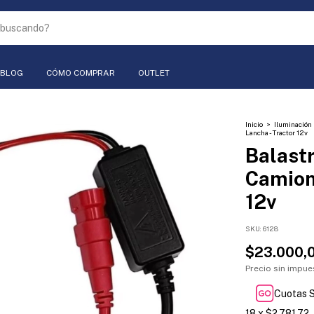
BLOG
CÓMO COMPRAR
OUTLET
Inicio
>
Iluminación
Lancha - Tractor 12v
Balastr
Camione
12v
SKU:
6128
$23.000,
Precio sin impu
Cuotas S
18
x
$2.781,72