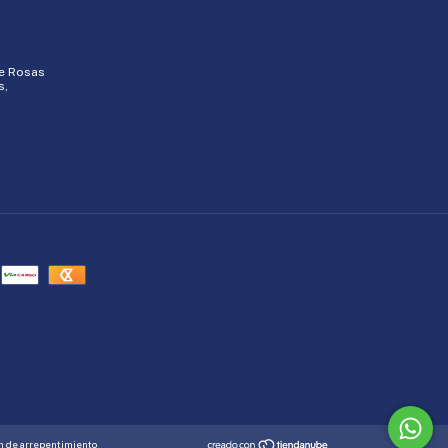
de Rosas
s,
n de arrepentimiento