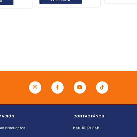
MACIÓN
CONTACTÁNOS
as Frecuentes
5491160211245