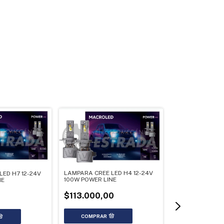
LAMPARA CREE LED H4 12-24V
ED H7 12-24V
100W POWER LINE
NE
$113.000,00
LÁMPARA PRO LI