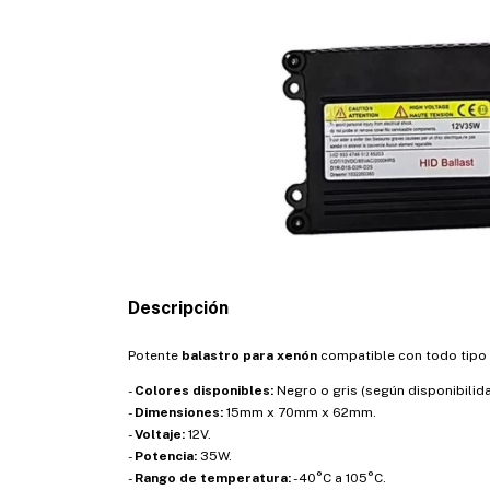
Descripción
Potente
balastro para xenón
compatible con todo tipo 
-
Colores disponibles:
Negro o gris (según disponibilida
-
Dimensiones:
15mm x 70mm x 62mm.
-
Voltaje:
12V.
-
Potencia:
35W.
-
Rango de temperatura:
-40°C a 105°C.