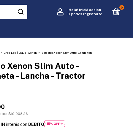
0
¡Hola!
Iniciá sesión
O podés registrarte
>
Cree Led | LEDs | Xenón
>
Balastro Xenon Slim Auto - Camioneta -
o Xenon Slim Auto -
ta - Lancha - Tractor
00
estos
$19.008,26
IN interés con
DÉBITO