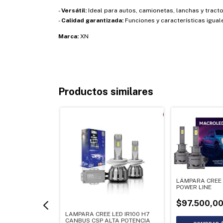
-
Versátil:
Ideal para autos, camionetas, lanchas y tracto
-
Calidad garantizada:
Funciones y características iguale
Marca:
XN
Productos similares
LÁMPARA CREE 
POWER LINE
$97.500,0
LAMPARA CREE LED IR100 H7
CANBUS CSP ALTA POTENCIA
 S6 4d 12v